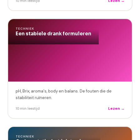
Lezen →
10 min leestijd
6 fasen: Idee → Recept → Conformiteit → Verpakking
15 minuten om in te vullen
→ Productie → Verkoop
TECHNIEK
Een stabiele drank formuleren
Personalisatie in 10 minuten
~2u om in te vullen
pH, Brix, aroma's, body en balans. De fouten die de
stabiliteit ruïneren.
Lezen →
10 min leestijd
TECHNIEK