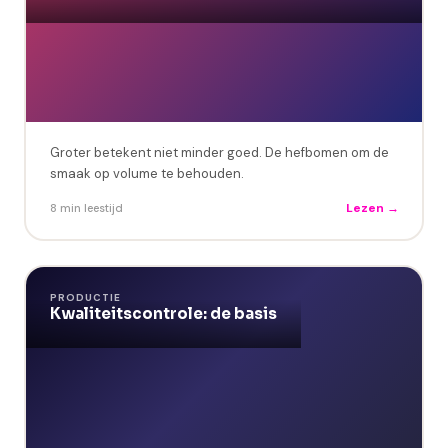
Groter betekent niet minder goed. De hefbomen om de
smaak op volume te behouden.
Lezen →
8 min leestijd
Formaat: Canva-template (online bewerkbaar)
PRODUCTIE
Formaat: Notion + PDF
Kwaliteitscontrole: de basis