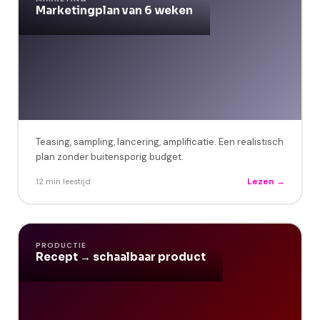
Marketingplan van 6 weken
Teasing, sampling, lancering, amplificatie. Een realistisch
plan zonder buitensporig budget.
Lezen →
12 min leestijd
PRODUCTIE
Recept → schaalbaar product