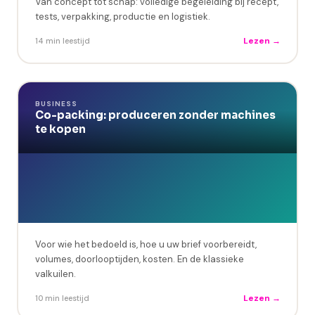
Van concept tot schap: volledige begeleiding bij recept,
tests, verpakking, productie en logistiek.
Lezen →
14 min leestijd
BUSINESS
Co-packing: produceren zonder machines
te kopen
Voor wie het bedoeld is, hoe u uw brief voorbereidt,
volumes, doorlooptijden, kosten. En de klassieke
valkuilen.
Lezen →
10 min leestijd