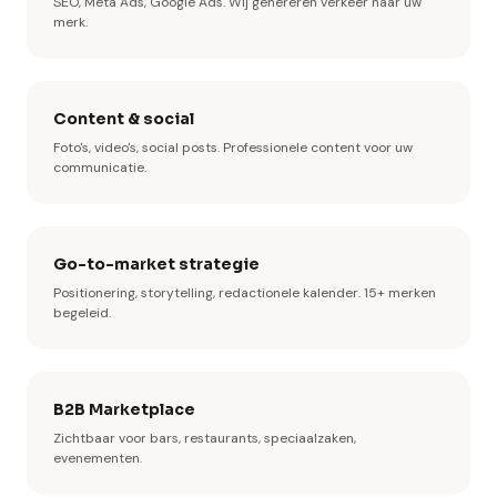
SEO, Meta Ads, Google Ads. Wij genereren verkeer naar uw
merk.
Content & social
Foto's, video's, social posts. Professionele content voor uw
communicatie.
Go-to-market strategie
Positionering, storytelling, redactionele kalender. 15+ merken
begeleid.
B2B Marketplace
Zichtbaar voor bars, restaurants, speciaalzaken,
evenementen.