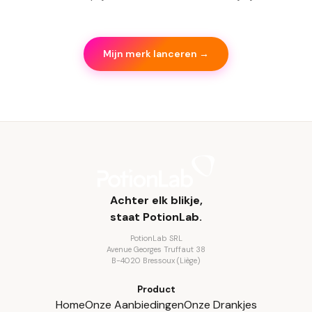
Mijn merk lanceren →
Achter elk blikje,
staat PotionLab.
PotionLab SRL
Avenue Georges Truffaut 38
B-4020 Bressoux (Liège)
Product
Home
Onze Aanbiedingen
Onze Drankjes