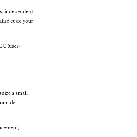
rs, independent
lisé et de your
GC (user-
anize a small
gram de
ancement).