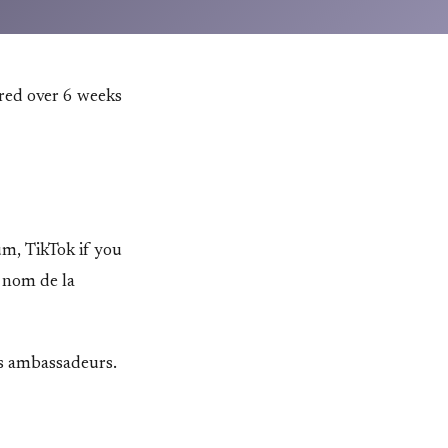
ured over 6 weeks
um, TikTok if you
e nom de la
rs ambassadeurs.