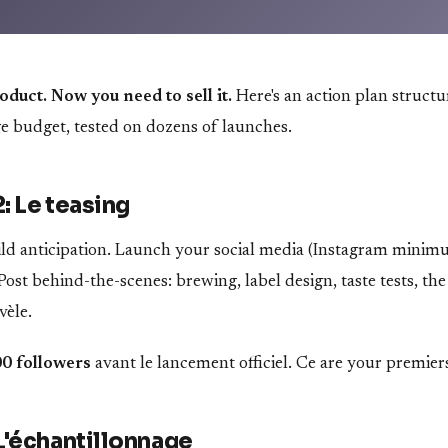
duct. Now you need to sell it.
Here's an action plan struct
ge budget, tested on dozens of launches.
: Le teasing
uild anticipation. Launch your social media (Instagram minim
Post behind-the-scenes: brewing, label design, taste tests, th
vèle.
00 followers
avant le lancement officiel. Ce are your premie
L'échantillonnage