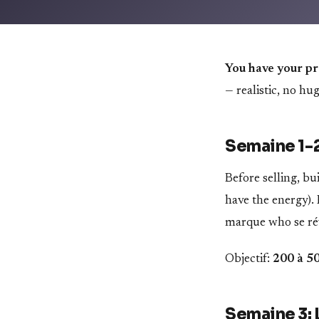
You have your pro
— realistic, no hu
Semaine 1-2
Before selling, b
have the energy). 
marque who se ré
Objectif:
200 à 5
Semaine 3: 