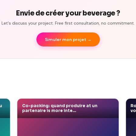
Envie de créer your beverage ?
Let's discuss your project. Free first consultation, no commitment.
Simuler mon projet →
u
Co-packing: quand produire at un
Ro
partenaire is more inte...
vo