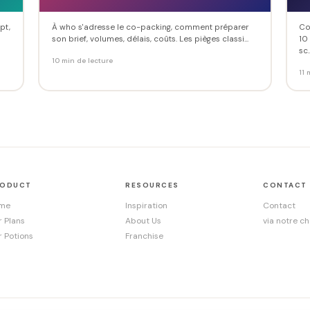
pt,
À who s'adresse le co-packing, comment préparer
Co
son brief, volumes, délais, coûts. Les pièges classi...
10
sc..
10 min de lecture
11 
RODUCT
RESOURCES
CONTACT
me
Inspiration
Contact
r Plans
About Us
via notre ch
r Potions
Franchise