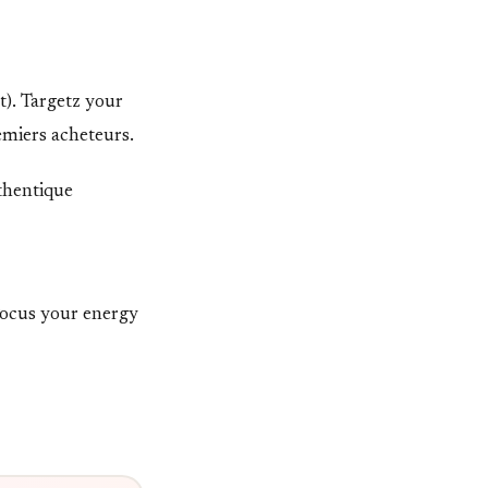
). Targetz your
emiers acheteurs.
uthentique
 Focus your energy