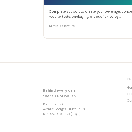
Complete support to create your beverage: conce
recette, tests, packaging, production et log...
14 min de lecture
P
Ho
Behind every can,
Ou
there's PotionLab.
Ou
PotionLab SRL
Avenue Georges Truffaut 38
B-4020 Bressoux (Liège)