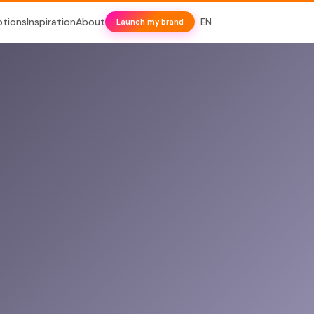
otions
Inspiration
About
EN
Launch my brand