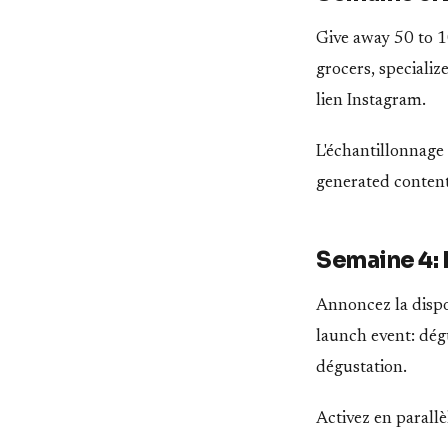
Give away 50 to 1
grocers, speciali
lien Instagram.
L'échantillonnage
generated content
Semaine 4: 
Annoncez la dispon
launch event: dég
dégustation.
Activez en parallè