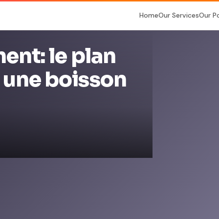
Home
Our Services
Our P
ent: le plan
r une boisson