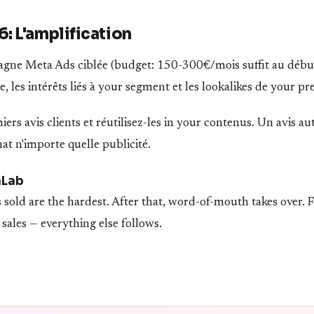
: L'amplification
gne Meta Ads ciblée (budget: 150-300€/mois suffit au début
 les intérêts liés à your segment et les lookalikes de your pr
iers avis clients et réutilisez-les in your contenus. Un avis a
at n'importe quelle publicité.
nLab
s sold are the hardest. After that, word-of-mouth takes over.
 sales — everything else follows.