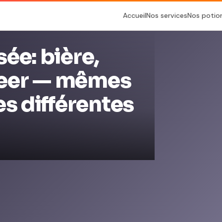
Accueil
Nos services
Nos potio
ée: bière,
beer — mêmes
es différentes