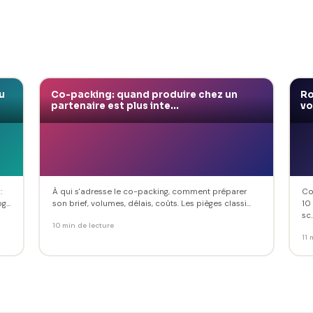
u
Co-packing: quand produire chez un
Ro
partenaire est plus inte...
vo
:
À qui s'adresse le co-packing, comment préparer
Co
...
son brief, volumes, délais, coûts. Les pièges classi...
10
sc..
10 min de lecture
11 