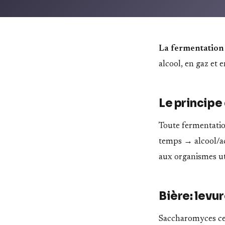
La fermentation 
alcool, en gaz et
Le princip
Toute fermentatio
temps → alcool/ac
aux organismes ut
Bière: levur
Saccharomyces cer